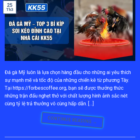
25
Th3
Đá gà Mỹ luôn là lựa chọn hàng đầu cho những ai yêu thích
sự mạnh mẽ và tốc độ của những chiến kê từ phương Tây.
Tại https://forbescoffee.org, bạn sẽ được thưởng thức
những trận đấu nghẹt thở với chất lượng hình ảnh sắc nét
cùng tỷ lệ trả thưởng vô cùng hấp dẫn. […]
→
CONTINUE READING