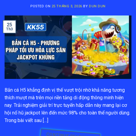
POSTED ON
25 THÁNG 3, 2026
BY
DUN DUN
25
Th3
Bắn cá H5 khẳng định vị thế vượt trội nhờ khả năng tương
thích mượt mà trên mọi nền tảng di động thông minh hiện
nay. Trải nghiệm giải trí trực tuyến hấp dẫn này mang lại cơ
hội nổ hũ jackpot lên đến mức 98% cho toàn thể người dùng.
Trong bài viết sau […]
→
CONTINUE READING