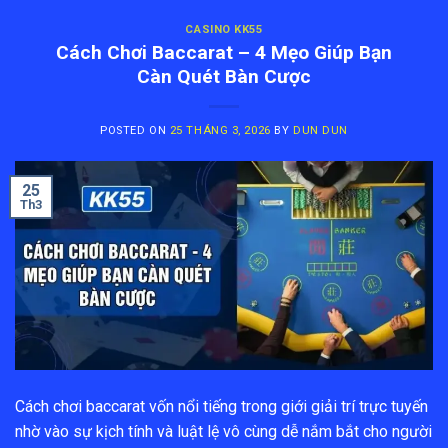
CASINO KK55
Cách Chơi Baccarat – 4 Mẹo Giúp Bạn
Càn Quét Bàn Cược
POSTED ON
25 THÁNG 3, 2026
BY
DUN DUN
25
Th3
Cách chơi baccarat vốn nổi tiếng trong giới giải trí trực tuyến
nhờ vào sự kịch tính và luật lệ vô cùng dễ nắm bắt cho người