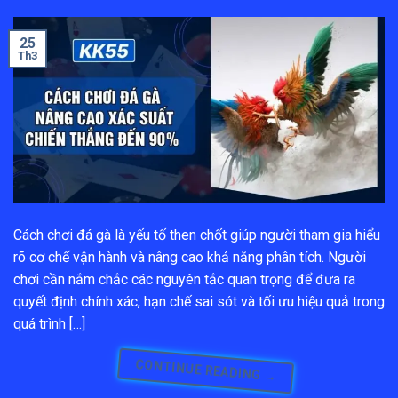
25
Th3
Cách chơi đá gà là yếu tố then chốt giúp người tham gia hiểu
rõ cơ chế vận hành và nâng cao khả năng phân tích. Người
chơi cần nắm chắc các nguyên tắc quan trọng để đưa ra
quyết định chính xác, hạn chế sai sót và tối ưu hiệu quả trong
quá trình […]
→
CONTINUE READING