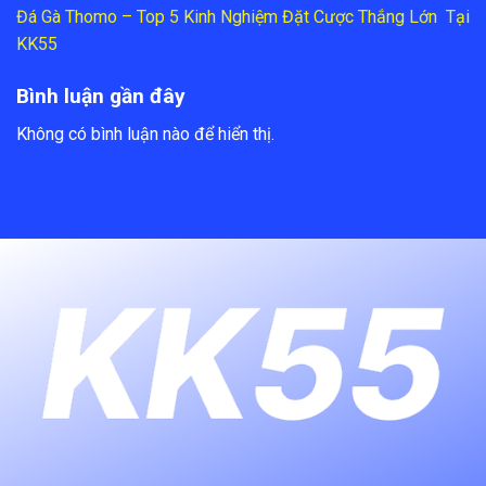
Đá Gà Thomo – Top 5 Kinh Nghiệm Đặt Cược Thắng Lớn Tại
KK55
Bình luận gần đây
Không có bình luận nào để hiển thị.