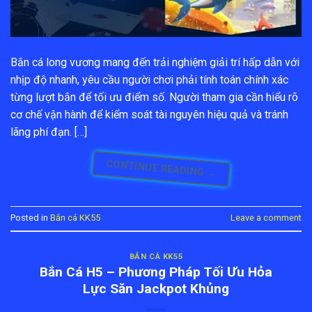
Bắn cá long vương mang đến trải nghiệm giải trí hấp dẫn với
nhịp độ nhanh, yêu cầu người chơi phải tính toán chính xác
từng lượt bắn để tối ưu điểm số. Người tham gia cần hiểu rõ
cơ chế vận hành để kiểm soát tài nguyên hiệu quả và tránh
lãng phí đạn. […]
→
CONTINUE READING
Posted in
Bắn cá KK55
Leave a comment
BẮN CÁ KK55
Bắn Cá H5 – Phương Pháp Tối Ưu Hỏa
Lực Săn Jackpot Khủng