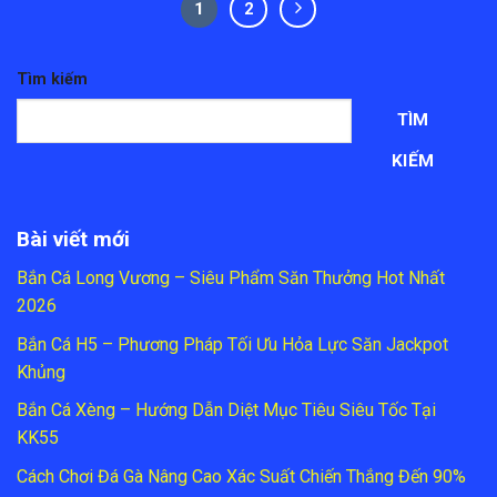
1
2
Tìm kiếm
TÌM
KIẾM
Bài viết mới
Bắn Cá Long Vương – Siêu Phẩm Săn Thưởng Hot Nhất
2026
Bắn Cá H5 – Phương Pháp Tối Ưu Hỏa Lực Săn Jackpot
Khủng
Bắn Cá Xèng – Hướng Dẫn Diệt Mục Tiêu Siêu Tốc Tại
KK55
Cách Chơi Đá Gà Nâng Cao Xác Suất Chiến Thắng Đến 90%