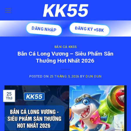
Skip
to
content
ĐĂNG KÝ +58K
DĂNG NHẬP
BẮN CÁ KK55
Bắn Cá Long Vương – Siêu Phẩm Săn
Thưởng Hot Nhất 2026
POSTED ON
25 THÁNG 3, 2026
BY
DUN DUN
25
Th3