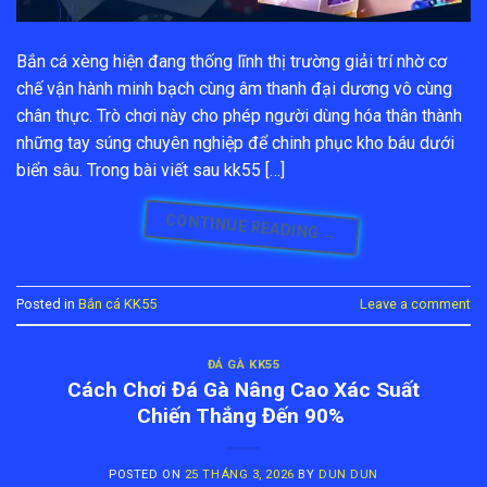
Bắn cá xèng hiện đang thống lĩnh thị trường giải trí nhờ cơ
chế vận hành minh bạch cùng âm thanh đại dương vô cùng
chân thực. Trò chơi này cho phép người dùng hóa thân thành
những tay súng chuyên nghiệp để chinh phục kho báu dưới
biển sâu. Trong bài viết sau kk55 […]
→
CONTINUE READING
Posted in
Bắn cá KK55
Leave a comment
ĐÁ GÀ KK55
Cách Chơi Đá Gà Nâng Cao Xác Suất
Chiến Thắng Đến 90%
POSTED ON
25 THÁNG 3, 2026
BY
DUN DUN