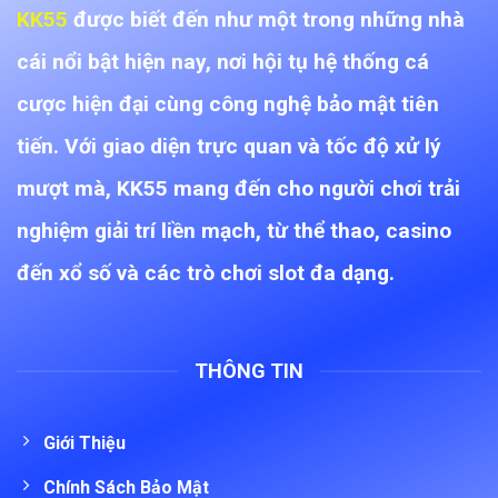
KK55
được biết đến như một trong những nhà
cái nổi bật hiện nay, nơi hội tụ hệ thống cá
cược hiện đại cùng công nghệ bảo mật tiên
tiến. Với giao diện trực quan và tốc độ xử lý
mượt mà, KK55 mang đến cho người chơi trải
nghiệm giải trí liền mạch, từ thể thao, casino
đến xổ số và các trò chơi slot đa dạng.
THÔNG TIN
Giới Thiệu
Chính Sách Bảo Mật