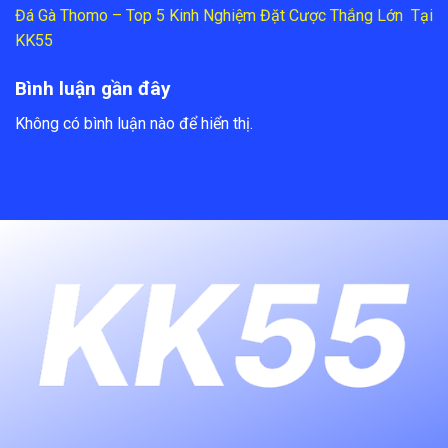
Đá Gà Thomo – Top 5 Kinh Nghiệm Đặt Cược Thắng Lớn Tại
KK55
Bình luận gần đây
Không có bình luận nào để hiển thị.