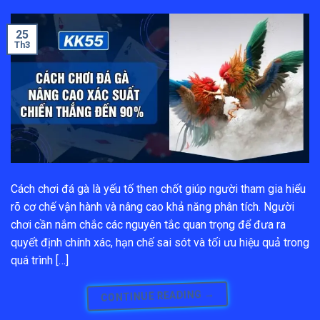
25
Th3
Cách chơi đá gà là yếu tố then chốt giúp người tham gia hiểu
rõ cơ chế vận hành và nâng cao khả năng phân tích. Người
chơi cần nắm chắc các nguyên tắc quan trọng để đưa ra
quyết định chính xác, hạn chế sai sót và tối ưu hiệu quả trong
quá trình […]
CONTINUE READING
→