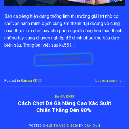
Bắn cá xèng hiện đang thống lĩnh thị trường giải trí nhờ cơ
chế vận hành minh bạch cùng âm thanh đại dương vô cùng
chân thực. Trò chơi này cho phép người dùng hóa thân thành
những tay súng chuyên nghiệp để chinh phục kho báu dưới
biển sâu. Trong bài viết sau kk55 […]
CONTINUE READING
→
Posted in
Bắn cá KK55
Leave a comment
ĐÁ GÀ KK55
Cách Chơi Đá Gà Nâng Cao Xác Suất
Chiến Thắng Đến 90%
POSTED ON
25 THÁNG 3, 2026
BY
DUN DUN