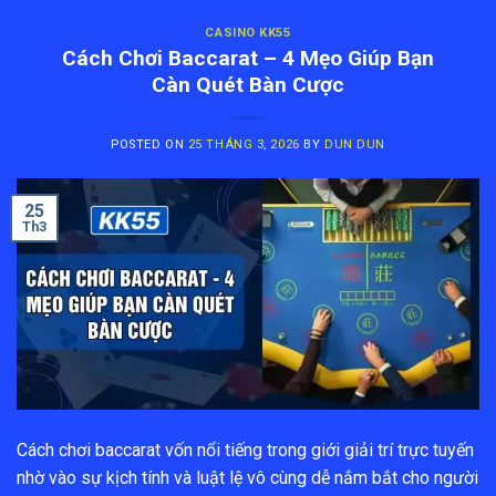
CASINO KK55
Cách Chơi Baccarat – 4 Mẹo Giúp Bạn
Càn Quét Bàn Cược
POSTED ON
25 THÁNG 3, 2026
BY
DUN DUN
25
Th3
Cách chơi baccarat vốn nổi tiếng trong giới giải trí trực tuyến
nhờ vào sự kịch tính và luật lệ vô cùng dễ nắm bắt cho người