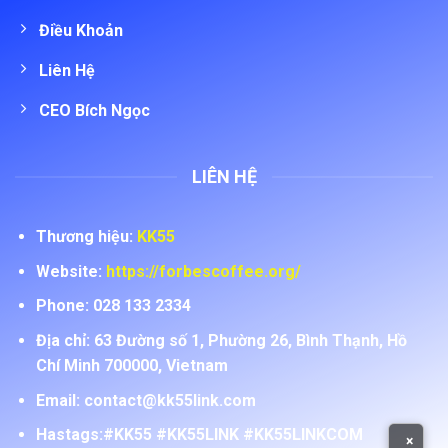
Điều Khoản
Liên Hệ
CEO Bích Ngọc
LIÊN HỆ
Thương hiệu:
KK55
Website:
https://forbescoffee.org/
Phone: 028 133 2334
Địa chỉ: 63 Đường số 1, Phường 26, Bình Thạnh, Hồ
Chí Minh 700000, Vietnam
Email:
contact@kk55link.com
Hastags:#KK55 #KK55LINK #KK55LINKCOM
×