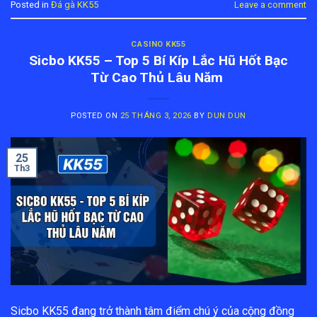
Posted in
Đá gà KK55
Leave a comment
CASINO KK55
Sicbo KK55 – Top 5 Bí Kíp Lắc Hũ Hốt Bạc
Từ Cao Thủ Lâu Năm
POSTED ON
25 THÁNG 3, 2026
BY
DUN DUN
25
Th3
Sicbo KK55 đang trở thành tâm điểm chú ý của cộng đồng