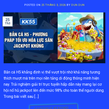
POSTED ON
25 THÁNG 3, 2026
BY
DUN DUN
25
Th3
Bắn cá H5 khẳng định vị thế vượt trội nhờ khả năng tương
thích mượt mà trên mọi nền tảng di động thông minh hiện
nay. Trải nghiệm giải trí trực tuyến hấp dẫn này mang lại cơ
hội nổ hũ jackpot lên đến mức 98% cho toàn thể người dùng.
Trong bài viết sau […]
CONTINUE READING
→