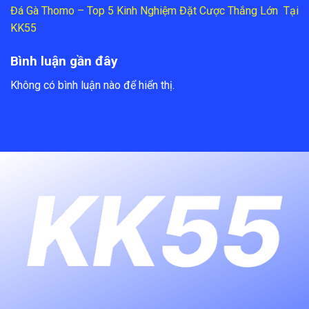
Đá Gà Thomo – Top 5 Kinh Nghiệm Đặt Cược Thắng Lớn Tại
KK55
Bình luận gần đây
Không có bình luận nào để hiển thị.